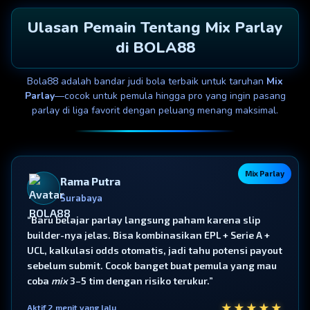
Ulasan Pemain Tentang Mix Parlay
di BOLA88
Bola88 adalah bandar judi bola terbaik untuk taruhan
Mix
Parlay
—cocok untuk pemula hingga pro yang ingin pasang
parlay di liga favorit dengan peluang menang maksimal.
Mix Parlay
Rama Putra
Surabaya
“Baru belajar parlay langsung paham karena slip
builder-nya jelas. Bisa kombinasikan EPL + Serie A +
UCL, kalkulasi odds otomatis, jadi tahu potensi payout
sebelum submit. Cocok banget buat pemula yang mau
coba
mix
3–5 tim dengan risiko terukur.”
★
★
★
★
★
Aktif 2 menit yang lalu